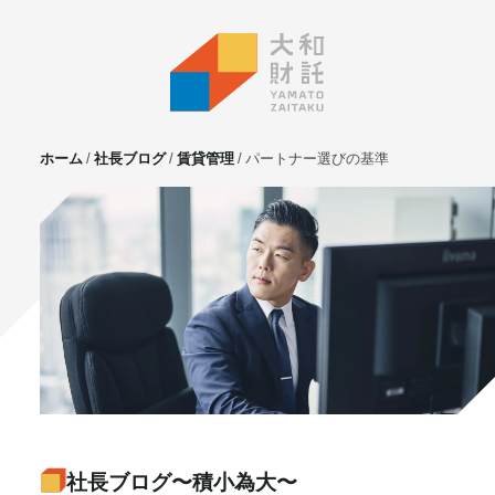
ホーム
社長ブログ
賃貸管理
パートナー選びの基準
サービス
不動産投資
⼟地活⽤
マンション管理
賃貸管理
実需用戸建・マンション
ホテル事業
お客様の声
プライベート相談
社長ブログ〜積小為大〜