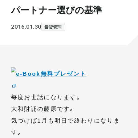
パートナー選びの基準
書籍・メディア
お知らせ
セミナー
採⽤情報
2016.01.30
賃貸管理
大和財託の意志
コラム
社⻑ブログ
不動産を売りたい方
会社情報
代表メッセージ
毎度お世話になります。
大和財託の藤原です。
気づけば1月も明日で終わりになりま
まずは無料で相談
す。