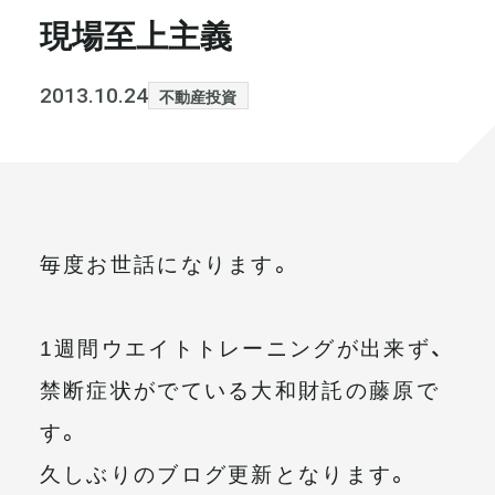
現場至上主義
書籍・メディア
お知らせ
セミナー
採⽤情報
2013.10.24
不動産投資
大和財託の意志
コラム
社⻑ブログ
不動産を売りたい方
毎度お世話になります。
会社情報
代表メッセージ
1週間ウエイトトレーニングが出来ず、
禁断症状がでている大和財託の藤原で
す。
まずは無料で相談
久しぶりのブログ更新となります。