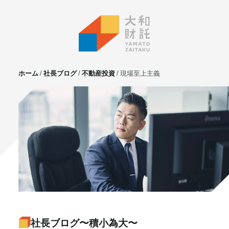
ホーム
社長ブログ
不動産投資
現場至上主義
サービス
不動産投資
⼟地活⽤
マンション管理
賃貸管理
実需用戸建・マンション
ホテル事業
お客様の声
プライベート相談
社長ブログ〜積小為大〜