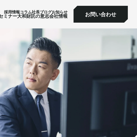
採⽤情報
コラム
社⻑ブログ
お知らせ
お問い合わせ
ミナー
大和財託の意志
会社情報
お問い合わせ
セミナー
大和財託の意志
会社情報
サービス一覧へ
サービス一覧へ