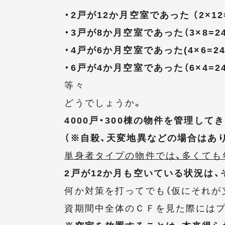
・2戸が12か月空室であった （2×12
・3戸が8か月空室であった（3×8=2
・4戸が6か月空室であった(4×6=2
・6戸が4か月空室であった（6×4=2
等々
どうでしょうか。
4000戸・300棟の物件を管理し
（※自殺、天変地異などの場合はあ
単身者タイプの物件では、多くても
2戸が12か月も空いている状況は
何か対策を打ってでも（仮にそれが
資期間中全体のＣＦを見た際にはプ