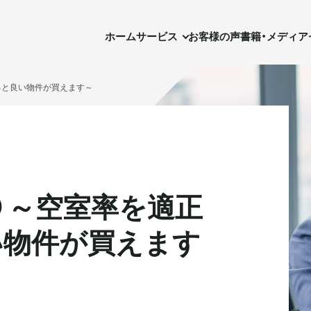
ホーム
サービス
お客様の声
書籍・メディア
セ
ホーム
サービス
お客様の声
書籍・メディア
ると良い物件が買えます～
 ～空室率を適正
実需用戸建・マンション
実需用戸建・マンション
ホテル事業
ホテル事業
い物件が買えます