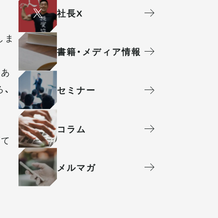
社⻑X
しま
書籍・メディア情報
にあ
ろ、
セミナー
コラム
げて
メルマガ