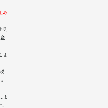
組み
推奨
を産
もよ
、税
す。
によ
す。