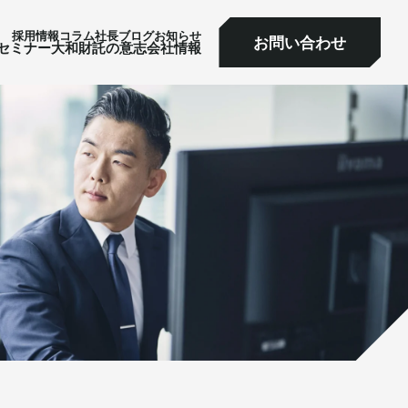
採⽤情報
コラム
社⻑ブログ
お知らせ
お問い合わせ
ミナー
大和財託の意志
会社情報
お問い合わせ
セミナー
大和財託の意志
会社情報
サービス一覧へ
サービス一覧へ