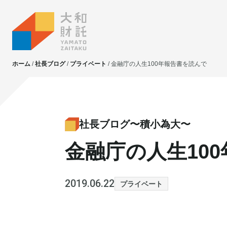
ホーム
社長ブログ
プライベート
金融庁の人生100年報告書を読んで
大和財託独自の
大和財託独自の
資産価値共創サービス
資産価値共創サービス
社長ブログ〜積小為大〜
金融庁の人生10
不動産投資
不動産投資
賃貸管理
賃貸管理
土地活用
土地活用
2019.06.22
プライベート