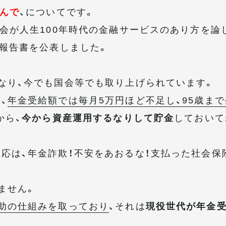
よんで
、についてです。
議会が人生100年時代の金融サービスのあり方を論
」報告書を公表しました。
なり、今でも国会等でも取り上げられています。
、
年金受給額では毎月5万円ほど不足し、95歳まで
から、
今から資産運用するなりして貯金
しておいて
応は、年金詐欺！不安をあおるな！支払った社会保
ません。
助の仕組みを取っており
、それは
現役世代が年金