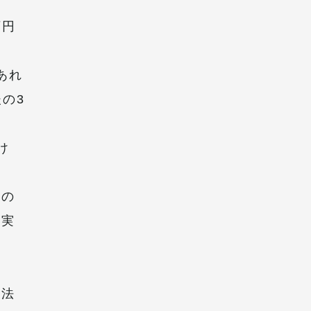
万円
あれ
の3
け
期の
事実
手法