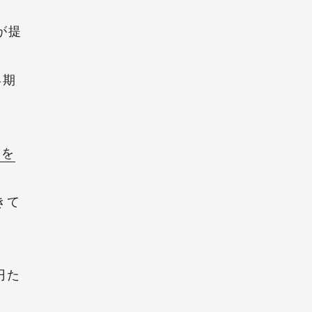
が提
早期
金を
きて
円た