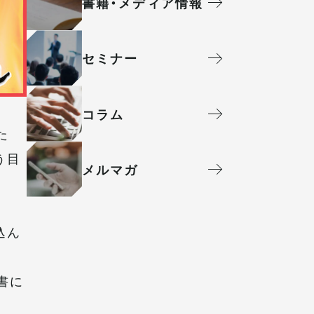
書籍・メディア情報
セミナー
コラム
た
う目
メルマガ
込ん
書に