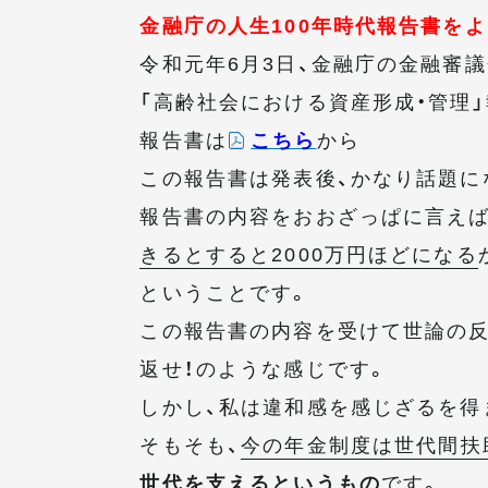
金融庁の人生100年時代報告書を
令和元年6月3日、金融庁の金融審
「高齢社会における資産形成・管理
報告書は
こちら
から
この報告書は発表後、かなり話題に
報告書の内容をおおざっぱに言えば
きるとすると2000万円ほどになる
ということです。
この報告書の内容を受けて世論の反
返せ！のような感じです。
しかし、私は違和感を感じざるを得
そもそも、
今の年金制度は世代間扶
世代を支えるというもの
です。