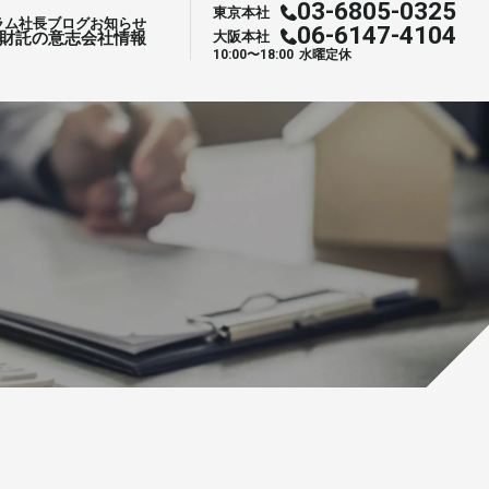
03-6805-0325
東京本社
ラム
社⻑ブログ
お知らせ
03-6805-0325
東京本社
06-6147-4104
プライベート相談
財託の意志
会社情報
大阪本社
06-6147-4104
大阪本社
⽔曜定休
お申し込み
10:00〜18:00
⽔曜定休
10:00〜18:00
サービス一覧へ
サービス一覧へ