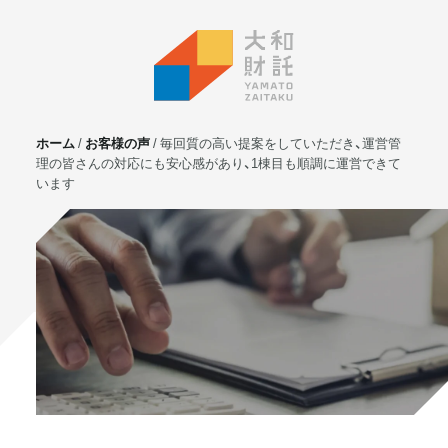
ホーム
お客様の声
毎回質の高い提案をしていただき、運営管
理の皆さんの対応にも安心感があり、1棟目も順調に運営できて
います
サービス
不動産投資
⼟地活⽤
マンション管理
賃貸管理
実需用戸建・マンション
ホテル事業
お客様の声
プライベート相談