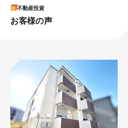
不動産投資
書籍・メディア
お知らせ
お客様の声
セミナー
採⽤情報
大和財託の意志
コラム
社⻑ブログ
不動産を売りたい方
会社情報
代表メッセージ
プライベート相談お申し込み