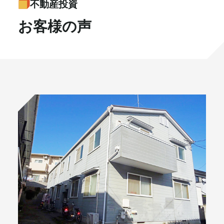
不動産投資
書籍・メディア
お知らせ
お客様の声
セミナー
採⽤情報
大和財託の意志
コラム
社⻑ブログ
不動産を売りたい方
会社情報
代表メッセージ
プライベート相談お申し込み