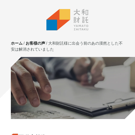
ホーム
お客様の声
大和財託様に出会う前のあの漠然とした不
安は解消されていました
サービス
不動産投資
⼟地活⽤
マンション管理
賃貸管理
実需用戸建・マンション
ホテル事業
お客様の声
プライベート相談