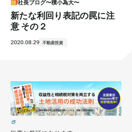
社長ブログ〜積小為大〜
書籍・メディア
お知らせ
新たな利回り表記の罠に注
意 その２
セミナー
採⽤情報
大和財託の意志
コラム
2020.08.29
不動産投資
社⻑ブログ
不動産を売りたい方
会社情報
代表メッセージ
まずは無料で相談