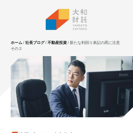
ホーム
社長ブログ
不動産投資
新たな利回り表記の罠に注意
その２
サービス
不動産投資
⼟地活⽤
マンション管理
賃貸管理
実需用戸建・マンション
ホテル事業
お客様の声
プライベート相談