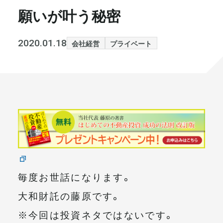
願いが叶う秘密
書籍・メディア
お知らせ
セミナー
採⽤情報
2020.01.18
会社経営
プライベート
大和財託の意志
コラム
社⻑ブログ
不動産を売りたい方
会社情報
代表メッセージ
毎度お世話になります。
大和財託の藤原です。
まずは無料で相談
※今回は投資ネタではないです。