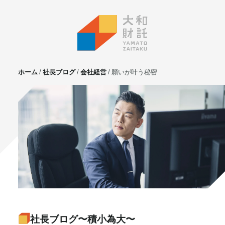
ホーム
社長ブログ
会社経営
願いが叶う秘密
サービス
不動産投資
⼟地活⽤
マンション管理
賃貸管理
実需用戸建・マンション
ホテル事業
お客様の声
プライベート相談
社長ブログ〜積小為大〜