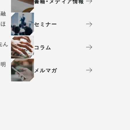
書籍・メディア情報
、融
れほ
セミナー
先ん
コラム
休明
メルマガ