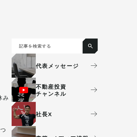
代表メッセージ
不動産投資
チャンネル
休み
社⻑X
につ