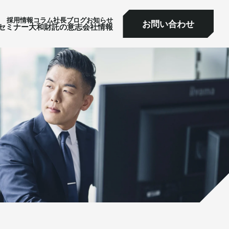
採⽤情報
コラム
社⻑ブログ
お知らせ
お問い合わせ
ミナー
大和財託の意志
会社情報
お問い合わせ
セミナー
大和財託の意志
会社情報
サービス一覧へ
サービス一覧へ