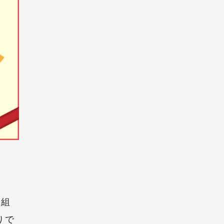
を組
りで