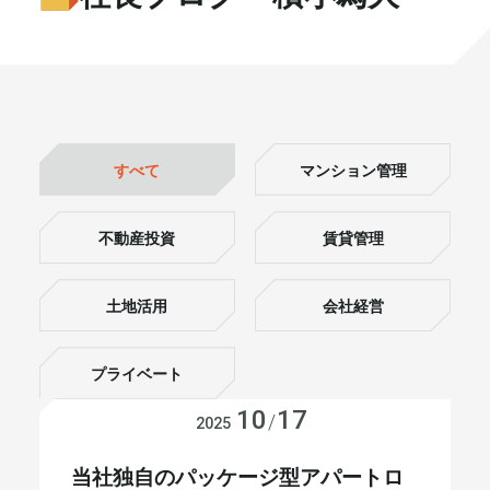
書籍・メディア
お知らせ
セミナー
採⽤情報
大和財託の意志
コラム
すべて
マンション管理
社⻑ブログ
不動産を売りたい方
不動産投資
賃貸管理
会社情報
土地活用
会社経営
代表メッセージ
プライベート
10
17
不動産投資
/
2025
まずは無料で相談
当社独自のパッケージ型アパートロ