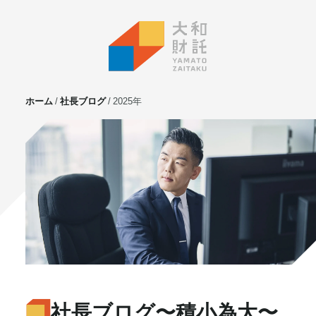
ホーム
社長ブログ
2025年
サービス
不動産投資
⼟地活⽤
マンション管理
賃貸管理
実需用戸建・マンション
ホテル事業
お客様の声
プライベート相談
社長ブログ
〜積小為大〜