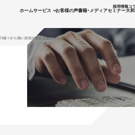
採⽤情報
コ
ホーム
サービス
お客様の声
書籍・メディア
セミナー
大和
お客様の声
書籍・メディア
セミナー
大和財託の意志
会社情報
の端々から強い自信が伝わりました。
実需用戸建・マンション
実需用戸建・マンション
ホテル事業
ホテル事業