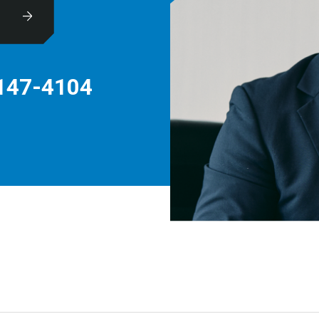
休
147-4104