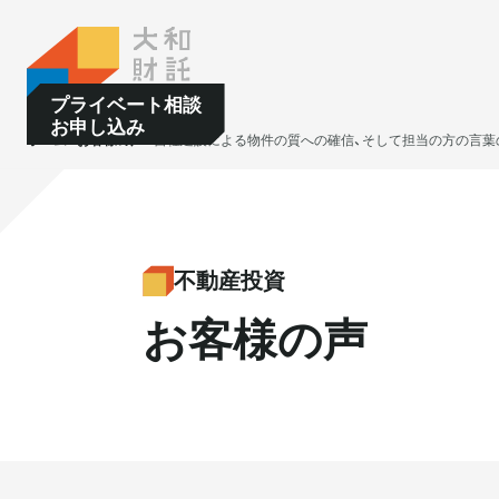
ホーム
サービス
プライベート相談
お申し込み
ホーム
お客様の声
自社建設による物件の質への確信、そして担当の方の言葉
大和財託独自の
大和財託独自の
資産価値共創サービス
資産価値共創サービス
不動産投資
不動産投資
お客様の声
不動産投資
賃貸管理
賃貸管理
土地活用
土地活用