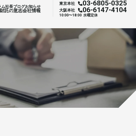
03-6805-0325
東京本社
ラム
社⻑ブログ
お知らせ
03-6805-0325
東京本社
06-6147-4104
プライベート相談
財託の意志
会社情報
大阪本社
06-6147-4104
大阪本社
⽔曜定休
お申し込み
10:00〜18:00
⽔曜定休
10:00〜18:00
サービス一覧へ
サービス一覧へ