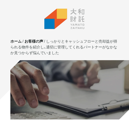
ホーム
お客様の声
しっかりとキャッシュフローと売却益が得
られる物件を紹介し、適切に管理してくれるパートナーがなかな
か見つからず悩んでいました
サービス
不動産投資
⼟地活⽤
マンション管理
賃貸管理
実需用戸建・マンション
ホテル事業
お客様の声
プライベート相談