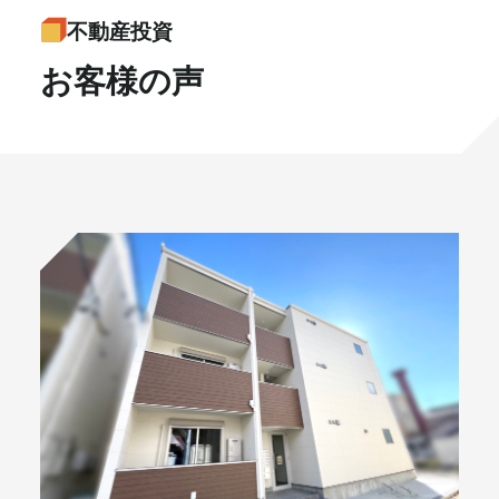
不動産投資
書籍・メディア
お知らせ
お客様の声
セミナー
採⽤情報
大和財託の意志
コラム
社⻑ブログ
不動産を売りたい方
会社情報
代表メッセージ
プライベート相談お申し込み