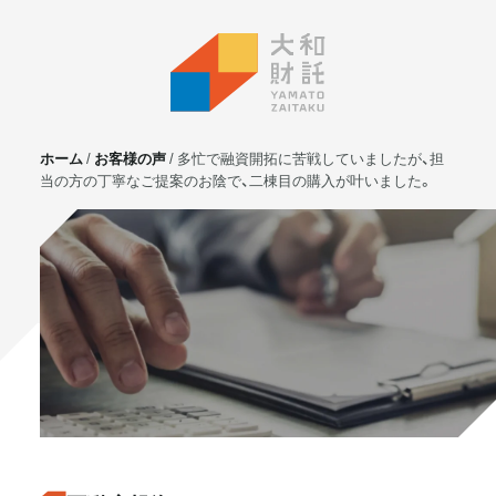
ホーム
お客様の声
多忙で融資開拓に苦戦していましたが、担
当の方の丁寧なご提案のお陰で、二棟目の購入が叶いました。
サービス
不動産投資
⼟地活⽤
マンション管理
賃貸管理
実需用戸建・マンション
ホテル事業
お客様の声
プライベート相談