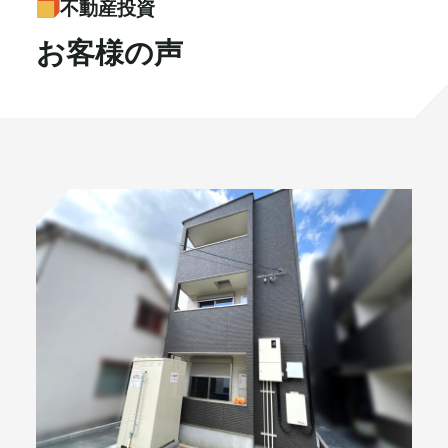
不動産投資
書籍・メディア
お知らせ
お客様の声
セミナー
採⽤情報
大和財託の意志
コラム
社⻑ブログ
不動産を売りたい方
会社情報
代表メッセージ
プライベート相談お申し込み