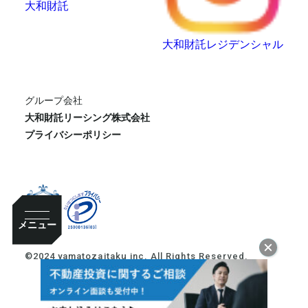
大和財託
大和財託レジデンシャル
グループ会社
大和財託リーシング株式会社
プライバシーポリシー
メニュー
©2024 yamatozaitaku inc. All Rights Reserved.
10:00~18:00
プライベート
相談お申し込み
東京本社
大阪本社