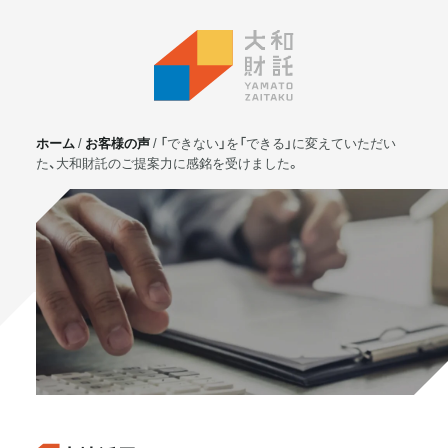
ホーム
お客様の声
「できない」を「できる」に変えていただい
た、大和財託のご提案力に感銘を受けました。
サービス
不動産投資
⼟地活⽤
マンション管理
賃貸管理
実需用戸建・マンション
ホテル事業
お客様の声
プライベート相談