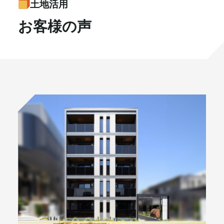
⼟地活⽤
書籍・メディア
お知らせ
お客様の声
セミナー
採⽤情報
大和財託の意志
コラム
社⻑ブログ
不動産を売りたい方
会社情報
代表メッセージ
個別相談申し込み