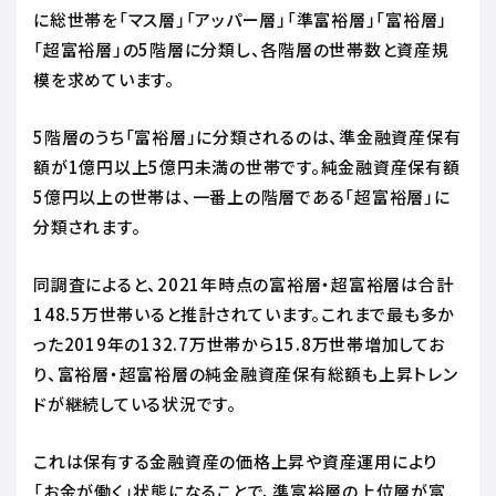
に総世帯を「マス層」「アッパー層」「準富裕層」「富裕層」
「超富裕層」の5階層に分類し、各階層の世帯数と資産規
模を求めています。
5階層のうち「富裕層」に分類されるのは、準金融資産保有
額が1億円以上5億円未満の世帯です。純金融資産保有額
5億円以上の世帯は、一番上の階層である「超富裕層」に
分類されます。
同調査によると、2021年時点の富裕層・超富裕層は合計
148.5万世帯いると推計されています。これまで最も多か
った2019年の132.7万世帯から15.8万世帯増加してお
り、富裕層・超富裕層の純金融資産保有総額も上昇トレン
ドが継続している状況です。
これは保有する金融資産の価格上昇や資産運用により
「お金が働く」状態になることで、準富裕層の上位層が富