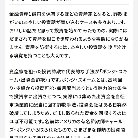
金融資産1億円を保有するほどの資産家となると、詐欺ま
がいのあやしい投資話が舞い込むケースも多々あります。
おいしい話だと思って投資を始めてみたものの、実際には
だまされて資産を根こそぎ奪われるような事態になりかね
ません。資産を防衛するには、あやしい投資話を嗅ぎ分け
る嗅覚を持つことも大切です。
資産家を狙った投資詐欺で代表的な手法が「ポンジ・スキ
ーム（出資金詐欺）」です。ポンジ・スキームとは、高利回
り・少額から投資可能・毎月配当ありという魅力的な条件
で投資家に出資させつつ、実際には集めた出資金を自転
車操業的に配当に回す詐欺手法。投資会社はある日突然
破綻してしまうため、だまし取られた資金を回収するのは
ほぼ不可能です。名前はアメリカの有名詐欺師チャール
ズ・ポンジから取られたもので、さまざまな種類の投資商
品で見られる手法のため注意しましょう。