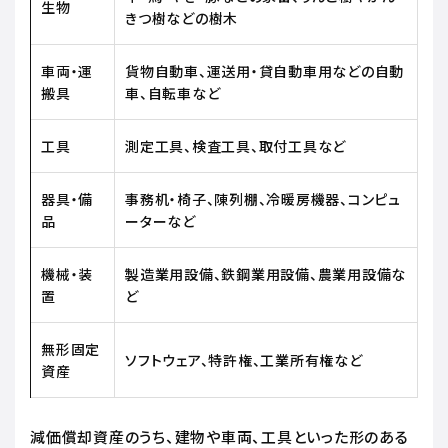
生物
きつ樹などの樹木
車両・運
貨物自動車、運送用・貸自動車用などの自動
搬具
車、自転車など
工具
測定工具、検査工具、取付工具など
器具・備
事務机・椅子、陳列棚、冷暖房機器、コンピュ
品
ーターなど
機械・装
製造業用設備、鉄鋼業用設備、農業用設備な
置
ど
無形固定
ソフトウェア、特許権、工業所有権など
資産
減価償却資産のうち、建物や車両、工具といった形のある