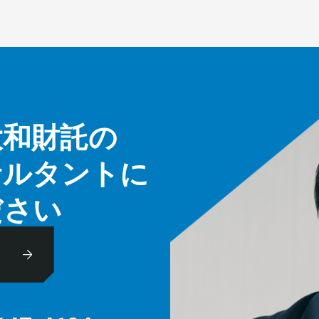
大和財託の
サルタントに
ださい
休