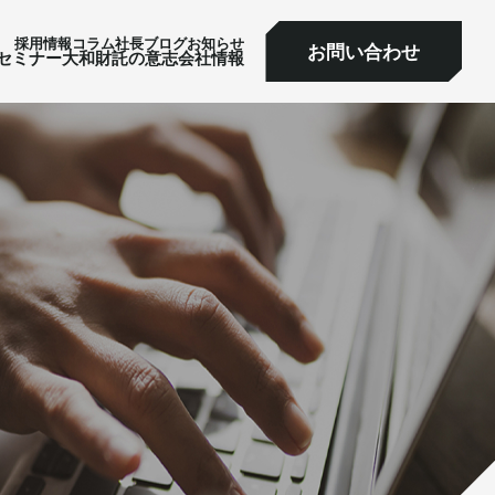
採⽤情報
コラム
社⻑ブログ
お知らせ
お問い合わせ
ミナー
大和財託の意志
会社情報
お問い合わせ
セミナー
大和財託の意志
会社情報
サービス一覧へ
サービス一覧へ