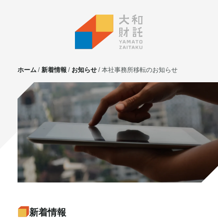
ホーム
新着情報
お知らせ
本社事務所移転のお知らせ
サービス
不動産投資
⼟地活⽤
マンション管理
賃貸管理
実需用戸建・マンション
ホテル事業
お客様の声
プライベート相談
新着情報