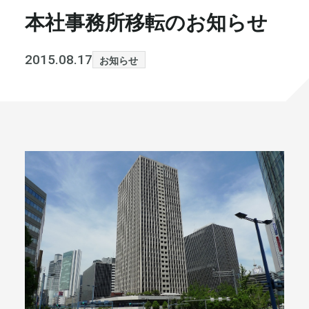
本社事務所移転のお知らせ
書籍・メディア
お知らせ
セミナー
採⽤情報
2015.08.17
お知らせ
大和財託の意志
コラム
社⻑ブログ
不動産を売りたい方
会社情報
代表メッセージ
まずは無料で相談