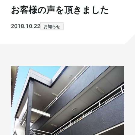
お客様の声を頂きました
書籍・メディア
お知らせ
セミナー
採⽤情報
2018.10.22
お知らせ
大和財託の意志
コラム
社⻑ブログ
不動産を売りたい方
会社情報
代表メッセージ
まずは無料で相談