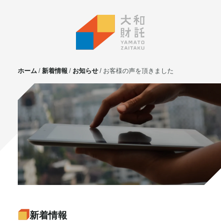
ホーム
新着情報
お知らせ
お客様の声を頂きました
サービス
不動産投資
⼟地活⽤
マンション管理
賃貸管理
実需用戸建・マンション
ホテル事業
お客様の声
プライベート相談
新着情報