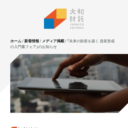
ホーム
新着情報
メディア掲載
「未来の財産を築く 資産形成
の入門書フェア」のお知らせ
サービス
不動産投資
⼟地活⽤
マンション管理
賃貸管理
実需用戸建・マンション
ホテル事業
お客様の声
プライベート相談