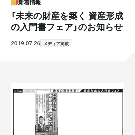
新着情報
書籍・メディア
お知らせ
「未来の財産を築く 資産形成
の入門書フェア」のお知らせ
セミナー
採⽤情報
大和財託の意志
コラム
2019.07.26
メディア掲載
社⻑ブログ
不動産を売りたい方
会社情報
代表メッセージ
まずは無料で相談